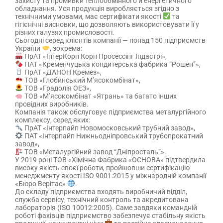
захисту та промивки теплообмінного й енергетичного
обладнання. Уся продукція виробляється згідно з
технічними умовами, має сертифікати якості
та
гігієнічні висновки, що дозволяють використовувати її у
різних галузях промисловості.
Сьогодні серед клієнтів компанії — понад 150 підприємств
України
, зокрема:
ПрАТ «ІнтерКорн Корн Просессінг Індастрі»,
ПАТ «Кременчуцька кондитерська фабрика “Рошен”»,
ПрАТ «ДАНОН Кремез»,
ТОВ «Глобинський М’ясокомбінат»,
ТОВ «Градолія ОЕЗ»,
ТОВ «М’ясокомбінат «Ятрань» та багато інших
провідних виробників.
Компанія також обслуговує підприємства металургійного
комплексу, серед яких:
ПрАТ «Інтерпайп Новомосковський трубний завод»,
ПАТ «Інтерпайп Нижньодніпровський трубопрокатний
завод»,
ТОВ «Металургійний завод “Дніпросталь”».
У 2019 році ТОВ «Хімічна Фабрика «ОСНОВА» підтвердила
високу якість своєї роботи, пройшовши сертифікацію
менеджменту якості ISO 9001:2015 у міжнародній компанії
«Бюро Верітас»
.
До складу підприємства входять виробничий відділ,
служба сервісу, технічний контроль та акредитована
лабораторія (ISO 10012:2005). Саме завдяки командній
роботі фахівців підприємство забезпечує стабільну якість