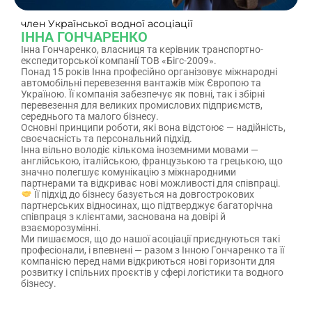
член Української водної асоціації
ІННА ГОНЧАРЕНКО
Інна Гончаренко, власниця та керівник транспортно-
експедиторської компанії ТОВ «Бігс-2009».
Понад 15 років Інна професійно організовує міжнародні
автомобільні перевезення вантажів між Європою та
Україною. Її компанія забезпечує як повні, так і збірні
перевезення для великих промислових підприємств,
середнього та малого бізнесу.
Основні принципи роботи, які вона відстоює — надійність,
своєчасність та персональний підхід.
Інна вільно володіє кількома іноземними мовами —
англійською, італійською, французькою та грецькою, що
значно полегшує комунікацію з міжнародними
партнерами та відкриває нові можливості для співпраці.
Її підхід до бізнесу базується на довгострокових
партнерських відносинах, що підтверджує багаторічна
співпраця з клієнтами, заснована на довірі й
взаєморозумінні.
Ми пишаємося, що до нашої асоціації приєднуються такі
професіонали, і впевнені — разом з Інною Гончаренко та її
компанією перед нами відкриються нові горизонти для
розвитку і спільних проєктів у сфері логістики та водного
бізнесу.