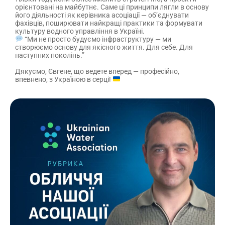
орієнтовані на майбутнє. Саме ці принципи лягли в основу
його діяльності як керівника асоціації — об’єднувати
фахівців, поширювати найкращі практики та формувати
культуру водного управління в Україні.
“Ми не просто будуємо інфраструктуру — ми
створюємо основу для якісного життя. Для себе. Для
наступних поколінь.”
Дякуємо, Євгене, що ведете вперед — професійно,
впевнено, з Україною в серці!