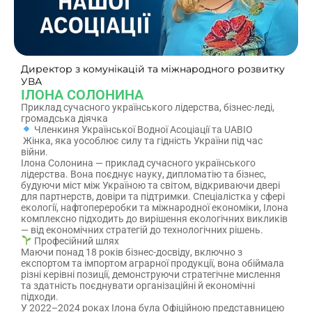
Директор з комунікацій та міжнародного розвитку
УВА
ІЛОНА СОЛОНИНА
Приклад сучасного українського лідерства, бізнес-леді,
громадська діячка
Членкиня Української Водної Асоціації та UABIO
Жінка, яка уособлює силу та гідність України під час
війни.
Ілона Солонина — приклад сучасного українського
лідерства. Вона поєднує науку, дипломатію та бізнес,
будуючи міст між Україною та світом, відкриваючи двері
для партнерств, довіри та підтримки. Спеціалістка у сфері
екології, нафтопереробки та міжнародної економіки, Ілона
комплексно підходить до вирішення екологічних викликів
— від економічних стратегій до технологічних рішень.
Професійний шлях
Маючи понад 18 років бізнес-досвіду, включно з
експортом та імпортом аграрної продукції, вона обіймала
різні керівні позиції, демонструючи стратегічне мислення
та здатність поєднувати організаційні й економічні
підходи.
У 2022–2024 роках Ілона була Офіційною представницею