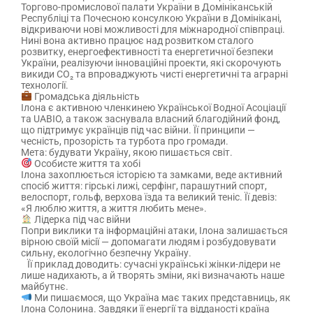
Торгово-промислової палати України в Домініканській
Республіці та Почесною консулкою України в Домінікані,
відкриваючи нові можливості для міжнародної співпраці.
Нині вона активно працює над розвитком сталого
розвитку, енергоефективності та енергетичної безпеки
України, реалізуючи інноваційні проекти, які скорочують
викиди CO₂ та впроваджують чисті енергетичні та аграрні
технології.
Громадська діяльність
Ілона є активною членкинею Української Водної Асоціації
та UABIO, а також заснувала власний благодійний фонд,
що підтримує українців під час війни. Її принципи —
чесність, прозорість та турбота про громади.
Мета: будувати Україну, якою пишається світ.
Особисте життя та хобі
Ілона захоплюється історією та замками, веде активний
спосіб життя: гірські лижі, серфінг, парашутний спорт,
велоспорт, гольф, верхова їзда та великий теніс. Її девіз:
«Я люблю життя, а життя любить мене».
Лідерка під час війни
Попри виклики та інформаційні атаки, Ілона залишається
вірною своїй місії — допомагати людям і розбудовувати
сильну, екологічно безпечну Україну.
Її приклад доводить: сучасні українські жінки-лідери не
лише надихають, а й творять зміни, які визначають наше
майбутнє.
Ми пишаємося, що Україна має таких представниць, як
Ілона Солонина. Завдяки її енергії та відданості країна