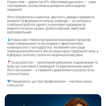
Роман Ілик — директор КП «Житомирводоканал» — саме
той керівник, якому можна довірити найскладніші
завдання.
Його управлінські навички, здатність швидко приймати
рішення та формувати сильну команду — це запорука
стабільної роботи одного з ключових підприємств
водопостачання країни. Добросовісний, амбітний,
відповідальний.
Роман має глибоке розуміння інженерних процесів,
енергозбереження та економіки у сфері житлово-
комунального господарства. Активний член ради
Укрводоканалекології, він не лише керує підприємством, а
й формує політику галузі на національному рівні.
Поза роботою — захоплений рибалкою, подорожами та
всім, що пов’язане з природою та відновленням енергії.
Його натхнення — у гармонії з довкіллям та результатах
спільної праці.
Пишаємося, що такі професіонали — частина нашої
спільноти!