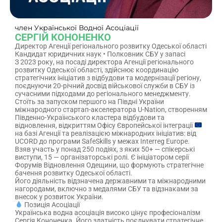
член Української Водної Асоціації
СЕРГІЙ КОНОНЕНКО
Директор Агенції регіонального розвитку Одеської області
Кандидат юридичних наук • Полковник СБУ у запасі
З 2023 року, на посаді директора Агенції регіонального
розвитку Одеської області, здійснює координацію
стратегічних ініціатив з відбудови та модернізації регіону,
поєднуючи 20-річний досвід військової служби в СБУ із
сучасними підходами до регіонального менеджменту.
Стоїть за запуском першого на Півдні України
міжнародного стартап-акселератора U-Nation, створенням
Південно-Українського кластера відбудови та
відновлення, відкриттям Офісу Європейської інтеграції
на базі Агенції та реалізацією міжнародних ініціатив: від
UCORD до програми SafeSkills у межах Interreg Europe.
Взяв участь у понад 250 подіях, з яких 50+ — спікерські
виступи, 15 — організаторські ролі. Є ініціатором серії
Форумів Відновлення Одещини, що формують стратегічне
бачення розвитку Одеської області.
Його діяльність відзначена державними та міжнародними
нагородами, включно з медалями СБУ та відзнаками за
внесок у розвиток України.
Позиція Асоціації
Українська водна асоціація високо цінує професіоналізм
Сергія Кононенка. Його здатність поєднувати стратегічне