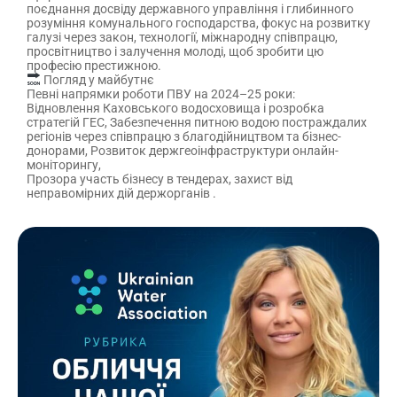
поєднання досвіду державного управління і глибинного
розуміння комунального господарства, фокус на розвитку
галузі через закон, технології, міжнародну співпрацю,
просвітництво і залучення молоді, щоб зробити цю
професію престижною.
Погляд у майбутнє
Певні напрямки роботи ПВУ на 2024–25 роки:
Відновлення Каховського водосховища і розробка
стратегій ГЕС, Забезпечення питною водою постраждалих
регіонів через співпрацю з благодійництвом та бізнес-
донорами, Розвиток держгеоінфраструктури онлайн-
моніторингу,
Прозора участь бізнесу в тендерах, захист від
неправомірних дій держорганів .