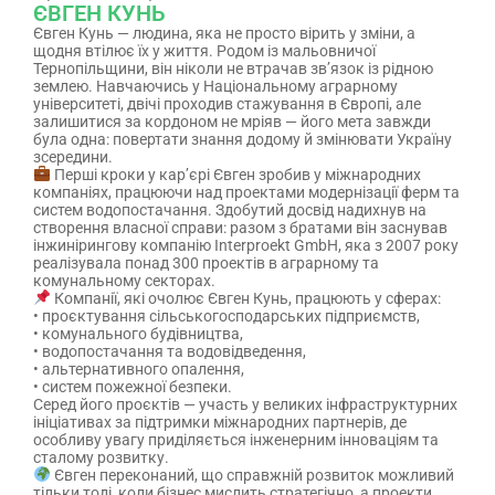
ЄВГЕН КУНЬ
Євген Кунь — людина, яка не просто вірить у зміни, а
щодня втілює їх у життя. Родом із мальовничої
Тернопільщини, він ніколи не втрачав зв’язок із рідною
землею. Навчаючись у Національному аграрному
університеті, двічі проходив стажування в Європі, але
залишитися за кордоном не мріяв — його мета завжди
була одна: повертати знання додому й змінювати Україну
зсередини.
Перші кроки у кар’єрі Євген зробив у міжнародних
компаніях, працюючи над проектами модернізації ферм та
систем водопостачання. Здобутий досвід надихнув на
створення власної справи: разом з братами він заснував
інжинірингову компанію Interproekt GmbH, яка з 2007 року
реалізувала понад 300 проектів в аграрному та
комунальному секторах.
Компанії, які очолює Євген Кунь, працюють у сферах:
• проєктування сільськогосподарських підприємств,
• комунального будівництва,
• водопостачання та водовідведення,
• альтернативного опалення,
• систем пожежної безпеки.
Серед його проєктів — участь у великих інфраструктурних
ініціативах за підтримки міжнародних партнерів, де
особливу увагу приділяється інженерним інноваціям та
сталому розвитку.
Євген переконаний, що справжній розвиток можливий
тільки тоді, коли бізнес мислить стратегічно, а проекти