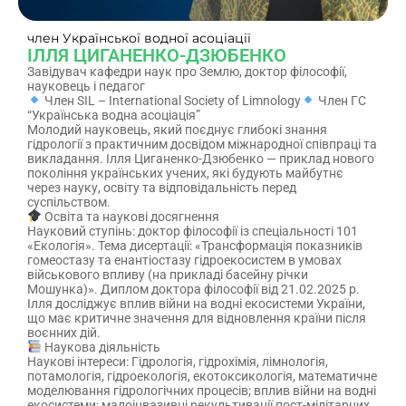
член Української водної асоціації
ІЛЛЯ ЦИГАНЕНКО-ДЗЮБЕНКО
Завідувач кафедри наук про Землю, доктор філософії,
науковець і педагог
Член SIL – International Society of Limnology
Член ГС
“Українська водна асоціація”
Молодий науковець, який поєднує глибокі знання
гідрології з практичним досвідом міжнародної співпраці та
викладання. Ілля Циганенко-Дзюбенко — приклад нового
покоління українських учених, які будують майбутнє
через науку, освіту та відповідальність перед
суспільством.
Освіта та наукові досягнення
Науковий ступінь: доктор філософії із спеціальності 101
«Екологія». Тема дисертації: «Трансформація показників
гомеостазу та енантіостазу гідроекосистем в умовах
військового впливу (на прикладі басейну річки
Мошунка)». Диплом доктора філософії від 21.02.2025 р.
Ілля досліджує вплив війни на водні екосистеми України,
що має критичне значення для відновлення країни після
воєнних дій.
Наукова діяльність
Наукові інтереси: Гідрологія, гідрохімія, лімнологія,
потамологія, гідроекологія, екотоксикологія, математичне
моделювання гідрологічних процесів; вплив війни на водні
екосистеми; малоінвазивні рекультивації пост-мілітарних