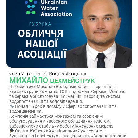
член Української Водної Асоціації
МИХАЙЛО
ЦЕХМЕЙСТРУК
Цехмейструк Михайло Володимирович – керівник та
власник групи компаній ТОВ «Гідромаш Сервіс». Монтаж
та сервісне обслуговування: машин (насоси) та систем
водопостачання та водовідведення.
Понад 15 років досвіду у сфері водопостачання та
водовідведення.
Компанія займається монтажем та сервісним
обслуговуванням насосного обладнання і систем,
забезпечуючи стабільну роботу інженерних мереж.
Освіта: Київський національний університет
будівництва і архітектури, спеціальність «Водопостачання