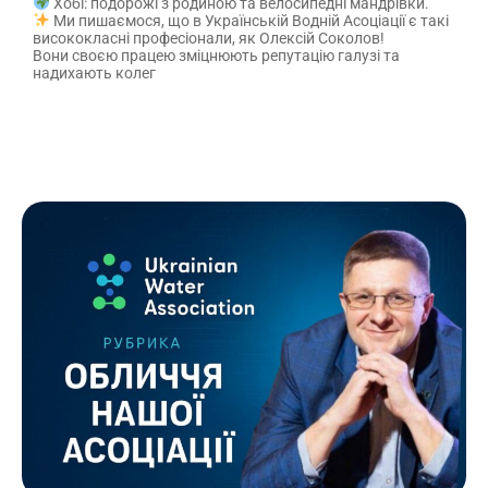
Хобі: подорожі з родиною та велосипедні мандрівки.
Ми пишаємося, що в Українській Водній Асоціації є такі
висококласні професіонали, як Олексій Соколов!
Вони своєю працею зміцнюють репутацію галузі та
надихають колег