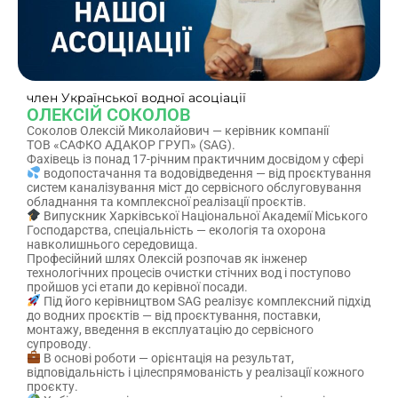
член Української водної асоціації
ОЛЕКСІЙ СОКОЛОВ
Соколов Олексій Миколайович — керівник компанії
ТОВ «САФКО АДАКОР ГРУП» (SAG).
Фахівець із понад 17-річним практичним досвідом у сфері
водопостачання та водовідведення — від проєктування
систем каналізування міст до сервісного обслуговування
обладнання та комплексної реалізації проєктів.
Випускник Харківської Національної Академії Міського
Господарства, спеціальність — екологія та охорона
навколишнього середовища.
Професійний шлях Олексій розпочав як інженер
технологічних процесів очистки стічних вод і поступово
пройшов усі етапи до керівної посади.
Під його керівництвом SAG реалізує комплексний підхід
до водних проєктів — від проєктування, поставки,
монтажу, введення в експлуатацію до сервісного
супроводу.
В основі роботи — орієнтація на результат,
відповідальність і цілеспрямованість у реалізації кожного
проєкту.