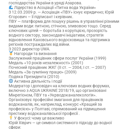
господарства України в уряді Азарова.
Лідерство в Асоціації «Питна вода України»
З 12.03.2009 р. — Асоціація «ПВУ» існує юридично; Юрій
Єгорович — її підписант і керівник.
ПВУ — платформа для пошуку рішень в управлінні різними
видами води: питною, стічною, зливовою тощо. Серед
ключових цілей — боротьба з корупцією, прозорість
водного сектору, законодавчі ініціативи, стратегія
відновлення Каховського водосховища та підтримка
регіонів постраждалих від війни.
З 2023 директор UWA.
Нагороди та визнання
Заслужений працівник сфери послуг України (1999)
Медаль «10 років незалежності» (2001)
Почесний працівник ЖКГ (ІІ ст. — 2004; І ст. — 2007)
Медаль «За сумлінну працю» (2009)
Подяка Президента (2010)
Активна діяльність і події
Модератор і доповідач на ключових водних форумах,
включно з AQUA UKRAINE 2018/19, що організовані
Мінрегіоном, ПВУ та «Укрводоканалекологія».
Організовує професійні змагання для працівників
водоканалів, як, наприклад, конкурс «Кращий за
професією» у Полтаві, спрямований на підвищення
престижу водоканалівської професії .
У фокусі: чому це важливо
Юрій Хіврич — це символ системного підходу до водної
сфери: