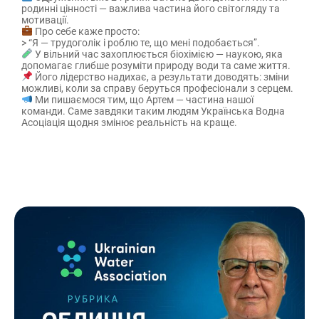
родинні цінності — важлива частина його світогляду та
мотивації.
Про себе каже просто:
> “Я — трудоголік і роблю те, що мені подобається”.
У вільний час захоплюється біохімією — наукою, яка
допомагає глибше розуміти природу води та саме життя.
Його лідерство надихає, а результати доводять: зміни
можливі, коли за справу беруться професіонали з серцем.
Ми пишаємося тим, що Артем — частина нашої
команди. Саме завдяки таким людям Українська Водна
Асоціація щодня змінює реальність на краще.