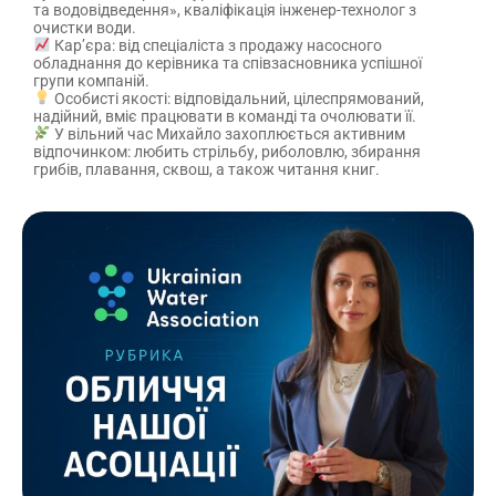
та водовідведення», кваліфікація інженер-технолог з
очистки води.
Кар’єра: від спеціаліста з продажу насосного
обладнання до керівника та співзасновника успішної
групи компаній.
Особисті якості: відповідальний, цілеспрямований,
надійний, вміє працювати в команді та очолювати її.
У вільний час Михайло захоплюється активним
відпочинком: любить стрільбу, риболовлю, збирання
грибів, плавання, сквош, а також читання книг.