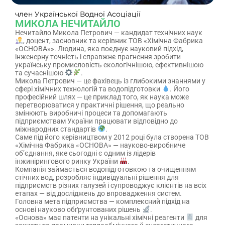
член Української Водної Асоціації
МИКОЛА НЕЧИТАЙЛО
Нечитайло Микола Петрович — кандидат технічних наук
, доцент, засновник та керівник ТОВ «Хімічна Фабрика
«ОСНОВА»». Людина, яка поєднує науковий підхід,
інженерну точність і справжнє прагнення зробити
українську промисловість екологічнішою, ефективнішою
та сучаснішою
.
Микола Петрович — це фахівець із глибокими знаннями у
сфері хімічних технологій та водопідготовки
. Його
професійний шлях — це приклад того, як наука може
перетворюватися у практичні рішення, що реально
змінюють виробничі процеси та допомагають
підприємствам України працювати відповідно до
міжнародних стандартів
.
Саме під його керівництвом у 2012 році була створена ТОВ
«Хімічна Фабрика «ОСНОВА» — науково-виробниче
об’єднання, яке сьогодні є одним із лідерів
інжинірингового ринку України
.
Компанія займається водопідготовкою та очищенням
стічних вод, розробляє індивідуальні рішення для
підприємств різних галузей і супроводжує клієнтів на всіх
етапах — від досліджень до впровадження систем.
Головна мета підприємства — комплексний підхід на
основі науково обґрунтованих рішень
.
«Основа» має патенти на унікальні хімічні реагенти
для