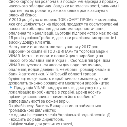
Свою кар’єру він розпочав із посади менеджера з продажу
насосного обладнання. Завдяки наполегливості, знанням і
прагненню до розвитку вже за кілька років заснував
власний бізнес.
У 2010 році було створено ТОВ «ФАРТ ПРОМ» – компанію,
яка спеціалізується на підборі, продажу та обслуговуванні
насосного обладнання для систем водопостачання,
опалення та каналізації. Сьогодні підприємство має понад
15 років успішної роботи, десятки реалізованих проєктів і
високу довіру клієнтів.
Наступним етапом стало заснування у 2017 році
виробничої компанії ТОВ «ВИНАР» та торгової марки
VINAR. Мета – створити повний цикл виробництва
насосного обладнання в Україні. Сьогодні під брендом
VINAR випускаються насоси для водопостачання,
опалення, водовідведення, мембранні розширювальні
баки й автоматика. У Київській області триває
будівництво сучасного виробничого комплексу, який
дозволить значно розширити масштаби виробництва.
Продукція VINAR поєднує якість, доступну ціну та
локалізацію виробництва в Україні. Бренд носить
прізвище засновника – символ його особистої
відповідальності за кожен виріб.
Окрім бізнесу, Василь Винар активно займається
громадською діяльністю:
• є одним із перших членів Української водної асоціації,
• входить до ради директорів,
• ініціює зміни для розвитку галузі,