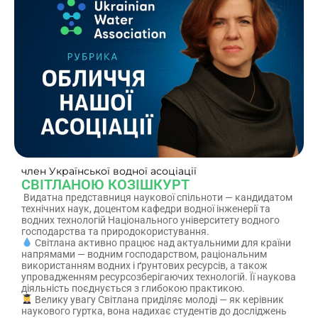
член Української водної асоціації
СВІТЛАНОЮ КОЗІШКУРТ
Видатна представниця наукової спільноти — кандидатом
технічних наук, доцентом кафедри водної інженерії та
водних технологій Національного університету водного
господарства та природокористування.
Світлана активно працює над актуальними для країни
напрямами — водним господарством, раціональним
використанням водних і ґрунтових ресурсів, а також
упровадженням ресурсозберігаючих технологій. Її наукова
діяльність поєднується з глибокою практикою.
Велику увагу Світлана приділяє молоді — як керівник
наукового гуртка, вона надихає студентів до досліджень