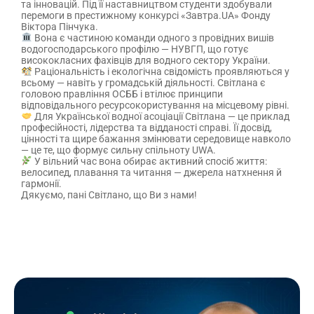
та інновацій. Під її наставництвом студенти здобували
перемоги в престижному конкурсі «Завтра.UA» Фонду
Віктора Пінчука.
Вона є частиною команди одного з провідних вишів
водогосподарського профілю — НУВГП, що готує
висококласних фахівців для водного сектору України.
Раціональність і екологічна свідомість проявляються у
всьому — навіть у громадській діяльності. Світлана є
головою правління ОСББ і втілює принципи
відповідального ресурсокористування на місцевому рівні.
Для Української водної асоціації Світлана — це приклад
професійності, лідерства та відданості справі. Її досвід,
цінності та щире бажання змінювати середовище навколо
— це те, що формує сильну спільноту UWA.
У вільний час вона обирає активний спосіб життя:
велосипед, плавання та читання — джерела натхнення й
гармонії.
Дякуємо, пані Світлано, що Ви з нами!