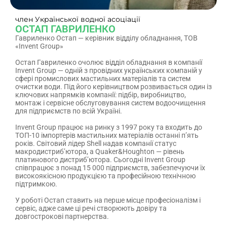
член Української водної асоціації
ОСТАП ГАВРИЛЕНКО
Гавриленко Остап — керівник відділу обладнання, ТОВ
«Invent Group»
Остап Гавриленко очолює відділ обладнання в компанії
Invent Group — одній з провідних українських компаній у
сфері промислових мастильних матеріалів та систем
очистки води. Під його керівництвом розвивається один із
ключових напрямків компанії: підбір, виробництво,
монтаж і сервісне обслуговування систем водоочищення
для підприємств по всій Україні.
Invent Group працює на ринку з 1997 року та входить до
ТОП-10 імпортерів мастильних матеріалів останні п’ять
років. Світовий лідер Shell надав компанії статус
макродистриб’ютора, а Quaker&Houghton — рівень
платинового дистриб’ютора. Сьогодні Invent Group
співпрацює з понад 15 000 підприємств, забезпечуючи їх
високоякісною продукцією та професійною технічною
підтримкою.
У роботі Остап ставить на перше місце професіоналізм і
сервіс, адже саме ці речі створюють довіру та
довгострокові партнерства.