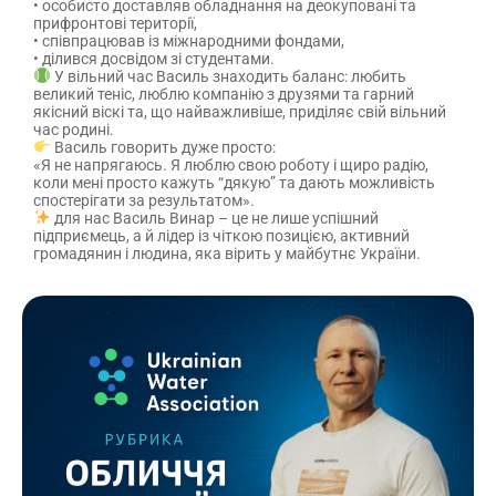
• особисто доставляв обладнання на деокуповані та
прифронтові території,
• співпрацював із міжнародними фондами,
• ділився досвідом зі студентами.
У вільний час Василь знаходить баланс: любить
великий теніс, люблю компанію з друзями та гарний
якісний віскі та, що найважливіше, приділяє свій вільний
час родині.
Василь говорить дуже просто:
«Я не напрягаюсь. Я люблю свою роботу і щиро радію,
коли мені просто кажуть “дякую” та дають можливість
спостерігати за результатом».
для нас Василь Винар – це не лише успішний
підприємець, а й лідер із чіткою позицією, активний
громадянин і людина, яка вірить у майбутнє України.