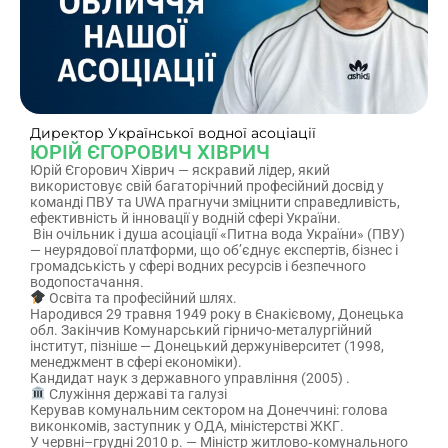
Директор Української водної асоціації
ЮРІЙ ЄГОРОВИЧ ХІВРИЧ
Юрій Єгорович Хіврич — яскравий лідер, який
використовує свій багаторічний професійний досвід у
команді ПВУ та UWA прагнучи зміцнити справедливість,
ефективність й інновації у водній сфері України.
Він очільник і душа асоціації «Питна вода України» (ПВУ)
— неурядової платформи, що об’єднує експертів, бізнес і
громадськість у сфері водних ресурсів і безпечного
водопостачання.
Освіта та професійний шлях.
Народився 29 травня 1949 року в Єнакієвому, Донецька
обл. Закінчив Комунарський гірничо-металургійний
інститут, пізніше — Донецький держуніверситет (1998,
менеджмент в сфері економіки).
Кандидат наук з державного управління (2005) .
Служіння державі та галузі
Керував комунальним сектором на Донеччині: голова
виконкомів, заступник у ОДА, міністерстві ЖКГ.
У червні–грудні 2010 р. — Міністр житлово‑комунального