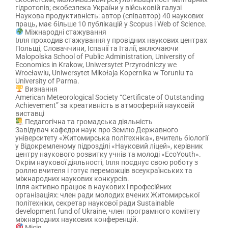
гідротопів; екобезпека України у військовій галузі
Наукова продуктивність: автор (співавтор) 40 наукових
праць, має більше 10 публікацій у Scopus і Web of Science.
Міжнародні стажування
Ілля проходив стажування у провідних наукових центрах
Польщі, Словаччини, Іспанії та Італії, включаючи
Malopolska School of Public Administration, University of
Economics in Krakow, Uniwersytet Przyrodniczy we
Wrocławiu, Uniwersytet Mikołaja Kopernika w Toruniu та
University of Parma.
Визнання
American Meteorological Society “Certificate of Outstanding
Achievement” за креативність в атмосферній науковій
виставці
Педагогічна та громадська діяльність
Завідувач кафедри наук про Землю Державного
університету «Житомирська політехніка», вчитель біології
у Відокремленому підрозділі «Науковий ліцей», керівник
центру наукового розвитку учнів та молоді «EcoYouth».
Окрім наукової діяльності, Ілля поєднує свою роботу з
роллю вчителя і готує переможців всеукраїнських та
міжнародних наукових конкурсів.
Ілля активно працює в наукових і професійних
організаціях: член ради молодих вчених Житомирської
політехніки, секретар наукової ради Sustainable
development fund of Ukraine, член програмного комітету
міжнародних наукових конференцій.
Місія