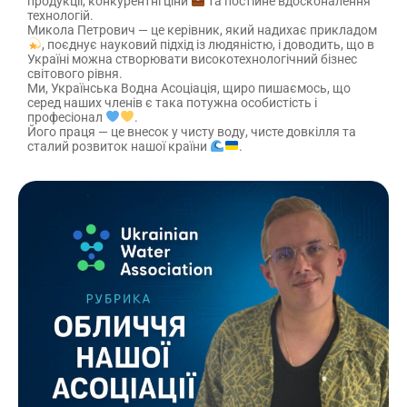
продукції, конкурентні ціни
та постійне вдосконалення
технологій.
Микола Петрович — це керівник, який надихає прикладом
, поєднує науковий підхід із людяністю, і доводить, що в
Україні можна створювати високотехнологічний бізнес
світового рівня.
Ми, Українська Водна Асоціація, щиро пишаємось, що
серед наших членів є така потужна особистість і
професіонал
.
Його праця — це внесок у чисту воду, чисте довкілля та
сталий розвиток нашої країни
.