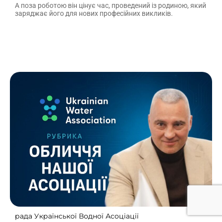
А поза роботою він цінує час, проведений із родиною, який
заряджає його для нових професійних викликів.
рада Української Водної Асоціації