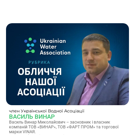
член Української Водної Асоціації
ВАСИЛЬ ВИНАР
Василь Винар Миколайович – засновник і власник
компаній ТОВ «ВИНАР», ТОВ «ФАРТ ПРОМ» та торгової
марки VINAR.