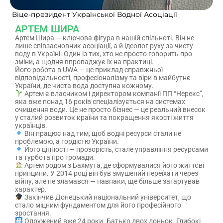
Віце-президент Української Водної Асоціації
АРТЕМ ШИРА
Артем Шира — ключова фігура в нашій спільноті. Він не
лише співзасновник асоціації, а й ідеолог руху за чисту
воду в Україні. Один із тих, хто не просто говорить про
зміни, а щодня впроваджує їх на практиці.
Його робота в UWA — це приклад справжньої
відповідальності, професіоналізму та віри в майбутнє
України, де чиста вода доступна кожному.
Артем є власником і директором компанії ПП “Нерекс”,
яка вже понад 16 років спеціалізується на системах
очищення води. Це не просто бізнес — це реальний внесок
у сталий розвиток країни та покращення якості життя
українців.
Він працює над тим, щоб водні ресурси стали не
проблемою, а гордістю України.
Його цінності — прозорість, стале управління ресурсами
та турбота про громади.
Артем родом з Бахмута, де сформувалися його життєві
принципи. У 2014 році він був змушений переїхати через
війну, але не зламався — навпаки, ще більше загартував
характер.
Закінчив Донецький національний університет, що
стало міцним фундаментом для його професійного
зростання.
Одружений вже 24 роки. Батько двох доньок. Глибокі