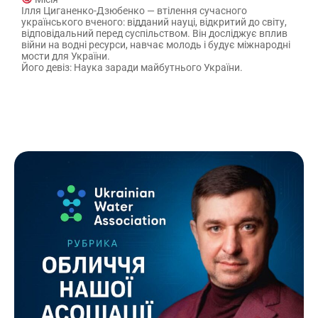
Ілля Циганенко-Дзюбенко — втілення сучасного
українського вченого: відданий науці, відкритий до світу,
відповідальний перед суспільством. Він досліджує вплив
війни на водні ресурси, навчає молодь і будує міжнародні
мости для України.
Його девіз: Наука заради майбутнього України.