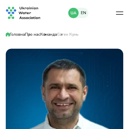
EN
UA
Головна
Про нас
Команда
Євген Кунь