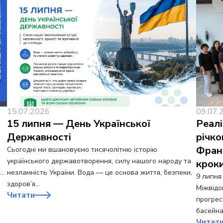
15.07.2026
09.07.
15 липня — День Української
Реалі
Державності
річко
Фран
Сьогодні ми вшановуємо тисячолітню історію
українського державотворення, силу нашого народу та
крок
0…
незламність України. Вода — це основа життя, безпеки,
9 липня
здоров’я…
Міжвідо
Читати
прогрес
басейна
Читат