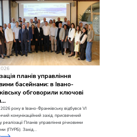
2026
зація планів управління
вими басейнами: в Івано-
ківську обговорили ключові
и…
 2026 року в Івано-Франківську відбувся VI
мчий комунікаційний захід, присвячений
у реалізації Планів управління річковими
ми (ПУРБ). Захід,…
и