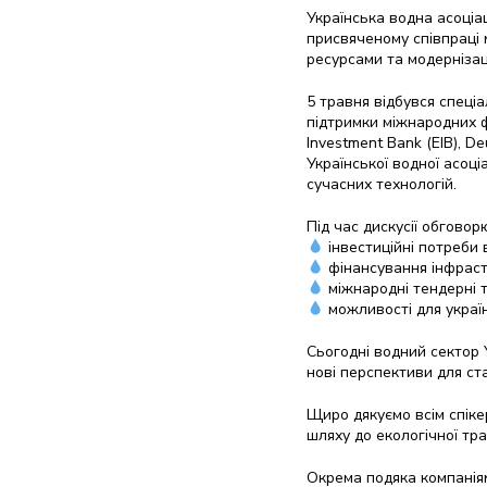
Українська водна асоціа
присвяченому співпраці 
ресурсами та модернізац
5 травня відбувся спеці
підтримки міжнародних ф
Investment Bank (EIB), D
Української водної асоці
сучасних технологій.
Під час дискусії обговор
інвестиційні потреби 
фінансування інфраст
міжнародні тендерні 
можливості для україн
Сьогодні водний сектор 
нові перспективи для ста
Щиро дякуємо всім спіке
шляху до екологічної тра
Окрема подяка компаніям