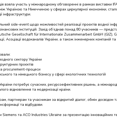
ція взяла участь у міжнародному обговоренні в рамках виставки IF
між Україною та Німеччиною у сферах циркулярної економіки, стал
ії інфраструктури.
альний side-event щодо можливостей реалізації проєктів водної інф
інансових інституцій. Захід об’єднав понад 80 учасників — предст
eutsche Gesellschaft für Internationale Zusammenarbeit GmbH (GIZ), 
ації, Асоціації водоканалів України, а також інженерних компаній т
ювали:
водного сектору України
руктурних проєктів
та procurement-процеси
ського та німецького бізнесу у сфері екологічних технологій
України потребує сучасних, ресурсоефективних рішень, а міжнарод
лого відновлення та модернізації країни.
рам, партнерам та учасникам за відкритий діалог, обмін досвідом т
нсформації та відбудови.
 Siemens та ACO Industries Ukraine за презентацію інноваційних т