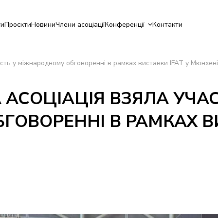
ги
Проєкти
Новини
Члени асоціації
Конференції
Контакти
асть у міжнародному обговоренні в рамках виставки IFAT у Мюнхені
 АСОЦІАЦІЯ ВЗЯЛА УЧАС
ОВОРЕННІ В РАМКАХ ВИ