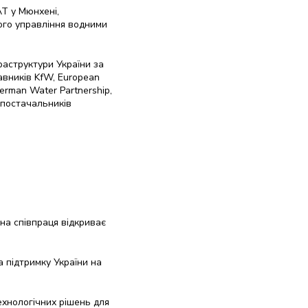
AT у Мюнхені,
ого управління водними
раструктури України за
авників KfW, European
German Water Partnership,
а постачальників
на співпраця відкриває
а підтримку України на
ехнологічних рішень для