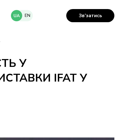
EN
Зв’затись
UA
.
ТЬ У
СТАВКИ IFAT У