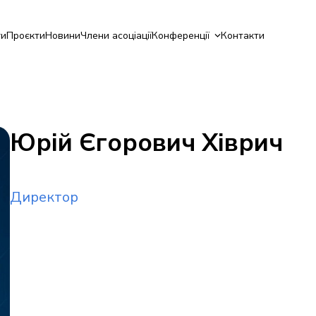
ги
Проєкти
Новини
Члени асоціації
Конференції
Контакти
Юрій Єгорович Хіврич
Директор