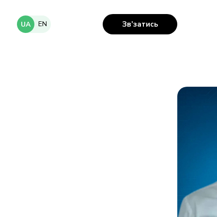
EN
Зв’затись
UA