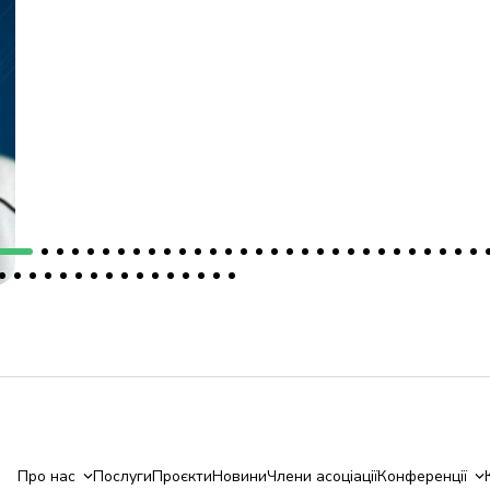
Про нас
Послуги
Проєкти
Новини
Члени асоціації
Конференції