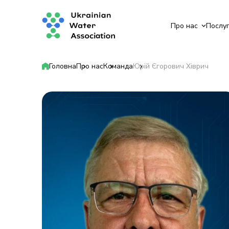
Про нас
Послу
Головна
Про нас
Команда
Юрій Єгорович Хіврич