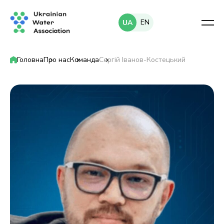
EN
UA
Головна
Про нас
Команда
Сергій Іванов-Костецький