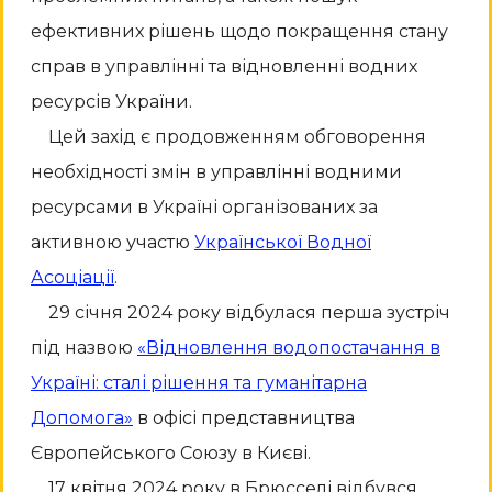
ефективних рішень щодо покращення стану
справ в управлінні та відновленні водних
ресурсів України.
Цей захід є продовженням обговорення
необхідності змін в управлінні водними
ресурсами в Україні організованих за
активною участю
Української Водної
Асоціації
.
29 січня 2024 року
відбулася перша зустріч
під назвою
«Відновлення водопостачання в
Україні: сталі рішення та гуманітарна
Допомога»
в офісі представництва
Європейського Союзу в Києві.
17 квітня 2024 року
в Брюсселі відбувся