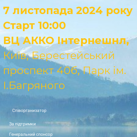
7 листопада 2024 року
Старт 10:00
ВЦ АККО Інтернешнл,
Київ, Берестейський
проспект 40б, Парк ім.
І.Багряного
Співорганизатор
За підтримки
Генеральний спонсор