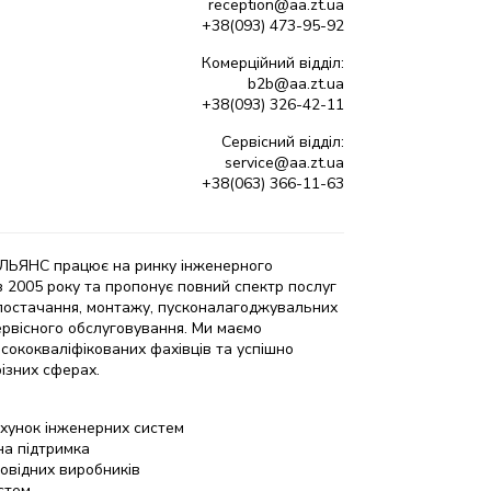
reception@aa.zt.ua
+38(093) 473-95-92
Комерційний відділ:
b2b@aa.zt.ua
+38(093) 326-42-11
Сервісний відділ:
service@aa.zt.ua
+38(063) 366-11-63
ЬЯНС працює на ринку інженерного
з 2005 року та пропонує повний спектр послуг
 постачання, монтажу, пусконалагоджувальних
сервісного обслуговування. Ми маємо
исококваліфікованих фахівців та успішно
різних сферах.
хунок інженерних систем
на підтримка
овідних виробників
стем