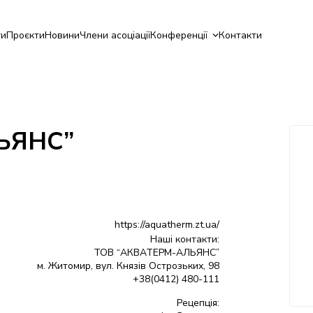
ги
Проєкти
Новини
Члени асоціації
Конференції
Контакти
ЬЯНС”
https://aquatherm.zt.ua/
Наші контакти:
ТОВ “АКВАТЕРМ-АЛЬЯНС”
м. Житомир, вул. Князів Острозьких, 98
+38(0412) 480-111
Рецепція: