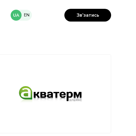
EN
Зв’затись
UA