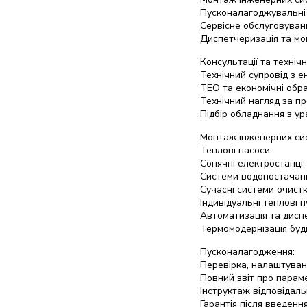
Пусконалагоджувальні
Сервісне обслуговуван
Диспетчеризація та мо
Консультації та технічн
Технічний супровід з е
ТЕО та економічні обра
Технічний нагляд за п
Підбір обладнання з у
Монтаж інженерних си
Теплові насоси
Сонячні електростанції
Системи водопостачан
Сучасні системи очистк
Індивідуальні теплові 
Автоматизація та дисп
Термомодернізація буд
Пусконалагодження:
Перевірка, налаштуван
Повний звіт про парам
Інструктаж відповідаль
Гарантія після введенн