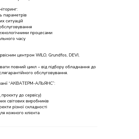
ніторинг:
ь параметрів
х ситуацій
 обслуговування
ехнологічними процесами
ального часу
рвісним центром WILO, Grundfos, DEVI,
вати повний цикл – від підбору обладнання до
іслягарантійного обслуговування.
панії “АКВАТЕРМ-АЛЬЯНС”:
 проєкту до сервісу)
них світових виробників
оекти різної складності
для кожного клієнта