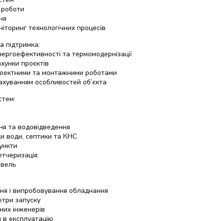
 роботи
ня
ніторинг технологічних процесів
а підтримка:
нергоефективності та термомодернізації
хунки проєктів
роектними та монтажними роботами
рахуванням особливостей об’єкта
стем:
ня та водовідведення
и води, септики та КНС
пункти
етчеризація:
івель
ня і випробовування обладнання
етри запуску
них інженерів
я в експлуатацію